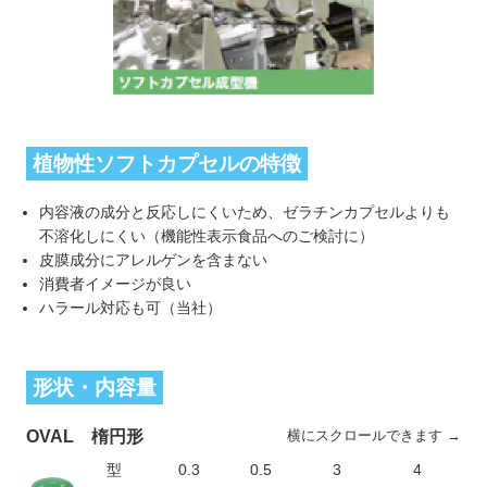
植物性ソフトカプセルの特徴
内容液の成分と反応しにくいため、
ゼラチンカプセルよりも
不溶化しにくい（機能性表示食品へのご検討に）
皮膜成分にアレルゲンを含まない
消費者イメージが良い
ハラール対応も可（当社）
形状・内容量
横にスクロールできます →
OVAL 楕円形
型
0.3
0.5
3
4