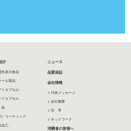
紹介
ニュース
能性表示食品
品質保証
ラール製品
会社情報
フトカプセル
代表メッセージ
ードカプセル
会社概要
 粒
沿 革
剤／コーティング
ネットワーク
装加工
消費者の皆様へ