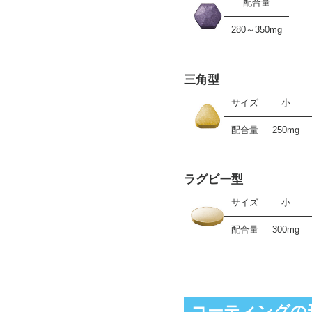
配合量
280～350mg
三角型
サイズ
小
配合量
250mg
ラグビー型
サイズ
小
配合量
300mg
コーティングの