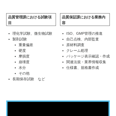
品質管理課における試験項
品質保証課における業務内
目
容
理化学試験、微生物試験
ISO、GMP管理の推進
製剤試験
自己点検、内部監査
重量偏差
原材料調査
硬度
クレーム処理
摩損度
パッケージ表示確認・作成
崩壊度
関連法規・業界情報収集
水分
仕様書、規格書作成
その他
長期保存試験 など